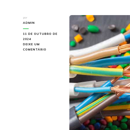
por
ADMIN
11 DE OUTUBRO DE
2024
DEIXE UM
EM
COMENTÁRIO
CABO
PARA
TORRE
DE
ILUMINAÇÃO:
TUDO
O
QUE
VOCÊ
PRECISA
SABER