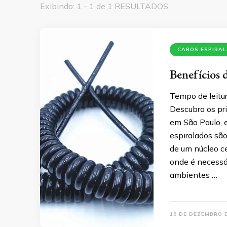
Exibindo: 1 - 1 de 1 RESULTADOS
CABOS ESPIRA
Benefícios 
Tempo de leitur
Descubra os pr
em São Paulo, 
espiralados são
de um núcleo c
onde é necessár
ambientes …
19 DE DEZEMBRO 