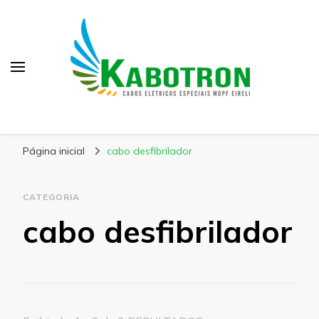
Kabotron
Blog – Kabotron
Página inicial
cabo desfibrilador
CATEGORIA
cabo desfibrilador