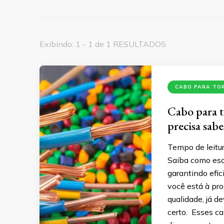
Exibindo: 1 - 1 de 1 RESULTADOS
CABO PARA TOR
Cabo para t
precisa sab
Tempo de leitur
Saiba como esco
garantindo efic
você está à pro
qualidade, já d
certo. Esses 