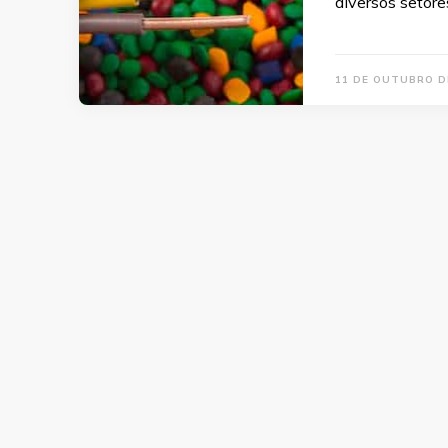
diversos setore
11 DE OUTUBRO D