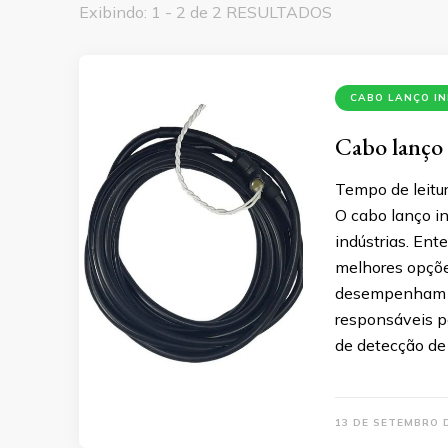
Exibindo: 1 - 2 de 2 RESULTADOS
CABO LANÇO I
Cabo lanço 
Tempo de leitur
O cabo lanço in
indústrias. Ent
melhores opçõe
desempenham um
responsáveis p
de detecção de
13 DE SETEMBRO 