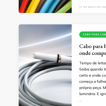
27 DE MAIO DE 20
CABO PARA LU
Cabo para l
onde comp
Tempo de leitur
Saiba quando t
certo e onde c
começa a falha
própria peça. 
luminária. E ig
…