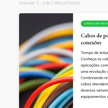
Exibindo: 1 - 2 de 2 RESULTADOS
CABOS EM POL
Cabos de po
conexões
Tempo de leitur
Conheça os cabo
aplicações com
uma revolução 
Combinando resi
cabos atendem 
diversos setore
equipamentos m