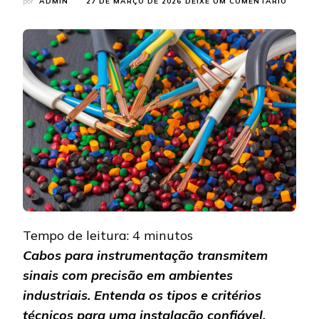
EM
por
ADMIN
27 DE MARÇO DE 2026
DEIXE UM COMENTÁRIO
CABOS
PARA
INSTR
CONHE
MAIS
SOBRE
Tempo de leitura:
4
minutos
Cabos para instrumentação transmitem
sinais com precisão em ambientes
industriais. Entenda os tipos e critérios
técnicos para uma instalação confiável.