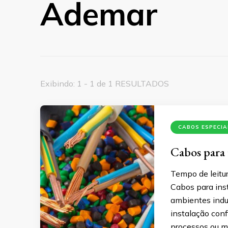
Ademar
Exibindo: 1 - 1 de 1 RESULTADOS
CABOS ESPECIA
Cabos para 
Tempo de leitur
Cabos para ins
ambientes indus
instalação con
processos ou m