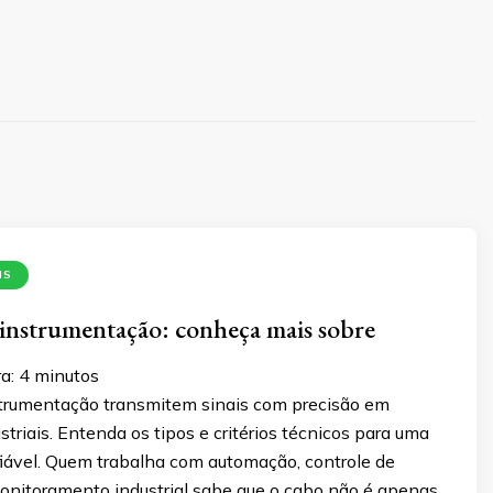
IS
instrumentação: conheça mais sobre
a:
4
minutos
trumentação transmitem sinais com precisão em
triais. Entenda os tipos e critérios técnicos para uma
fiável. Quem trabalha com automação, controle de
onitoramento industrial sabe que o cabo não é apenas