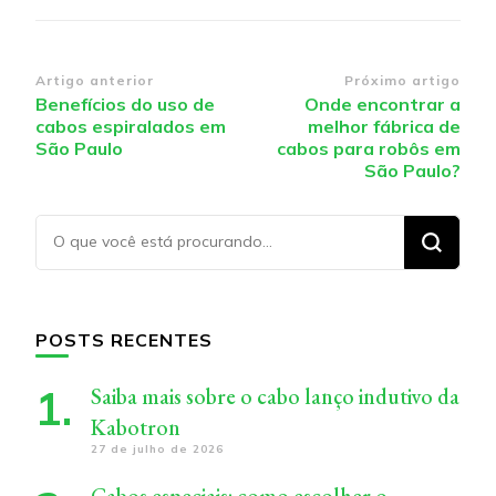
Navegação
Artigo anterior
Próximo artigo
Benefícios do uso de
Onde encontrar a
de
cabos espiralados em
melhor fábrica de
post
São Paulo
cabos para robôs em
São Paulo?
Procurando
algo?
POSTS RECENTES
Saiba mais sobre o cabo lanço indutivo da
Kabotron
27 de julho de 2026