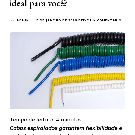
ideal para você?
EM
por
ADMIN
5 DE JANEIRO DE 2026
DEIXE UM COMENTÁRIO
CABOS
ESPIR
PARA
MÁQUI
E
VEÍCUL
QUAL
O
IDEAL
PARA
VOCÊ?
Tempo de leitura:
4
minutos
Cabos espiralados garantem flexibilidade e