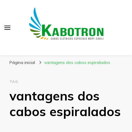
Kabotron
Blog – Kabotron
Página inicial
vantagens dos cabos espiralados
TAG
vantagens dos
cabos espiralados