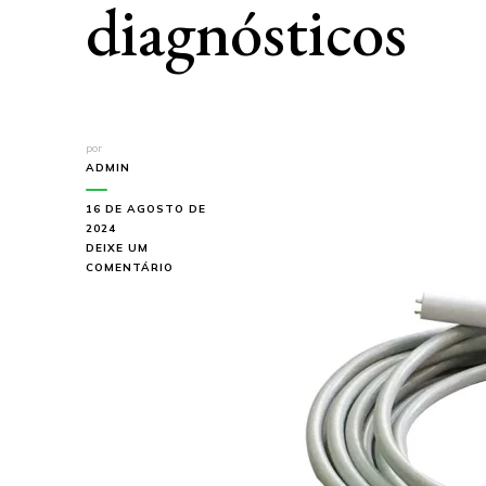
diagnósticos
por
ADMIN
16 DE AGOSTO DE
2024
DEIXE UM
EM
COMENTÁRIO
CABO
DE
RAIO-
X
DE
ALTA
QUALIDADE:
A
SOLUÇÃO
DA
KABOTRON