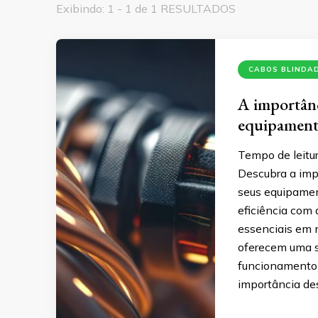
Exibindo: 1 - 1 de 1 RESULTADOS
CABOS BLINDA
A importânc
equipament
Tempo de leitur
Descubra a imp
seus equipament
eficiência com
essenciais em m
oferecem uma s
funcionamento 
importância de