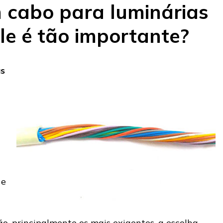
 cabo para luminárias
le é tão importante?
as
 e
o, principalmente os mais exigentes, a escolha