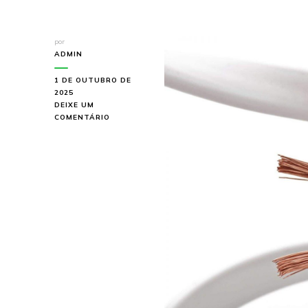
por
ADMIN
1 DE OUTUBRO DE
2025
DEIXE UM
EM
COMENTÁRIO
ADQUIRA
SEU
CABO
PARA
LUMINÁRIAS
COM
A
KABOTRON