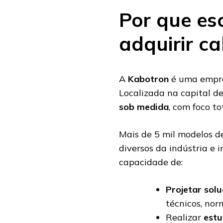
Por que es
adquirir c
A
Kabotron
é uma empres
Localizada na capital d
sob medida
, com foco t
Mais de 5 mil modelos d
diversos da indústria e 
capacidade de:
Projetar sol
técnicos, nor
Realizar
estu