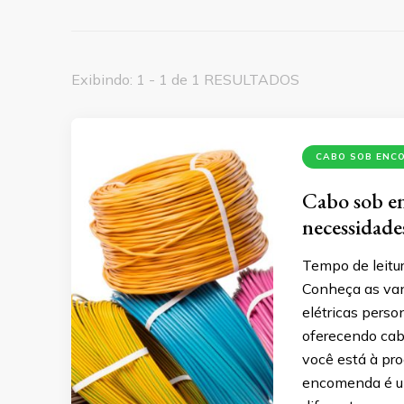
Exibindo: 1 - 1 de 1 RESULTADOS
CABO SOB ENC
Cabo sob en
necessidad
Tempo de leitur
Conheça as va
elétricas pers
oferecendo cab
você está à pro
encomenda é um