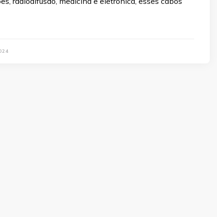
s, radiodifusão, medicina e eletrônica, esses cabos
024