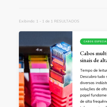
Exibindo: 1 - 1 de 1 RESULTADOS
CABOS ESPECIA
Cabos multic
sinais de al
Tempo de leitur
Descubra tudo 
diversas indúst
soluções de al
papel fundamen
de alta frequê