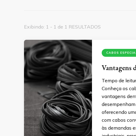
Exibindo: 1 - 1 de 1 RESULTADOS
CABOS ESPECIA
Vantagens d
Tempo de leitur
Conheça os cab
vantagens dentr
desempenham um
oferecendo uma
com cabos conv
às demandas es
industriais, pr