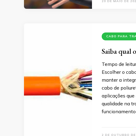
20 DE MAIO DE 20
CABO PARA TR
Saiba qual 
Tempo de leitur
Escolher o cabo
manter a integ
cabo de poliure
aplicações que 
qualidade na t
funcionamento
2 DE OUTUBRO DE