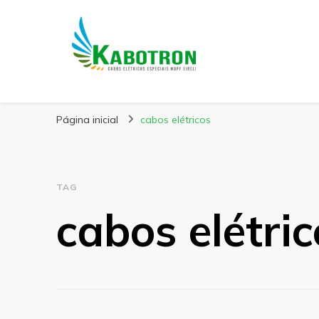
Kabotron
Blog – Kabotron
Página inicial
cabos elétricos
TAG
cabos elétric