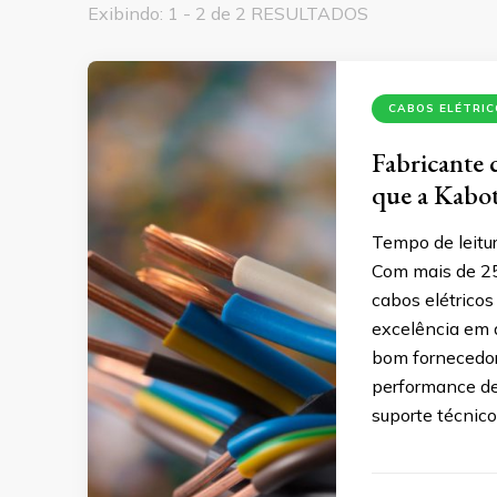
Exibindo: 1 - 2 de 2 RESULTADOS
CABOS ELÉTRIC
Fabricante d
que a Kabot
Tempo de leitur
Com mais de 25
cabos elétrico
excelência em 
bom fornecedor
performance de 
suporte técnic