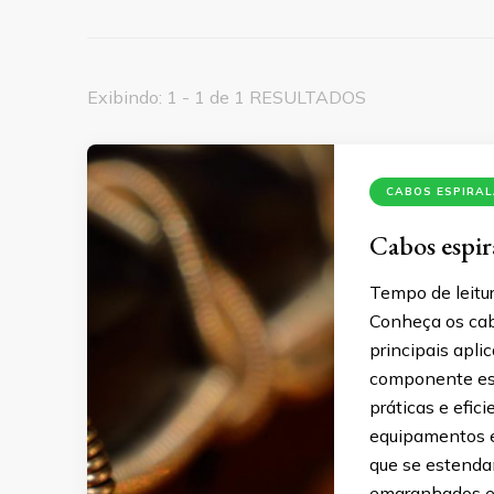
Exibindo: 1 - 1 de 1 RESULTADOS
CABOS ESPIRA
Cabos espira
Tempo de leitur
Conheça os cab
principais apl
componente ess
práticas e efic
equipamentos el
que se estenda
emaranhados e