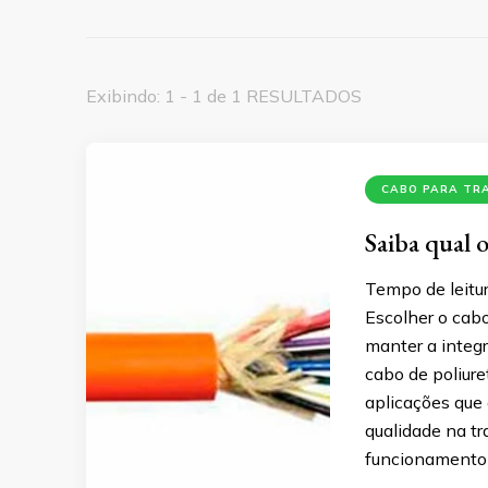
Exibindo: 1 - 1 de 1 RESULTADOS
CABO PARA TR
Saiba qual 
Tempo de leitur
Escolher o cabo
manter a integ
cabo de poliure
aplicações que 
qualidade na t
funcionamento