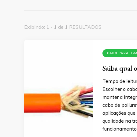
Exibindo: 1 - 1 de 1 RESULTADOS
CABO PARA TR
Saiba qual 
Tempo de leitur
Escolher o cabo
manter a integ
cabo de poliure
aplicações que 
qualidade na t
funcionamento