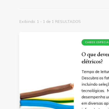
Exibindo: 1 - 1 de 1 RESULTADOS
CABOS ESPECIA
O que devem
elétricos?
Tempo de leitur
Descubra os fat
incluindo seleç
tecnológicas. N
desempenha um 
em diversas apl