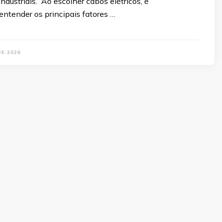
industriais. Ao escolher cabos elétricos, é
entender os principais fatores …
DE 2026