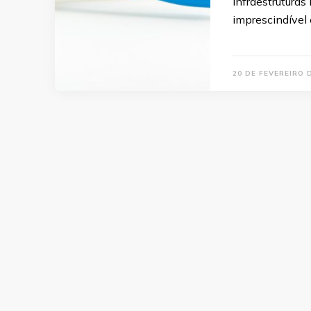
infraestruturas 
imprescindível 
20 DE FEVEREIRO 