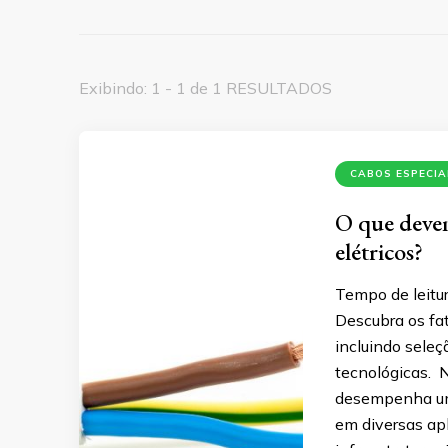
Exibindo: 1 - 1 de 1 RESULTADOS
CABOS ESPECIA
O que devem
elétricos?
Tempo de leitur
Descubra os fat
incluindo seleç
tecnológicas. N
desempenha um 
em diversas apl