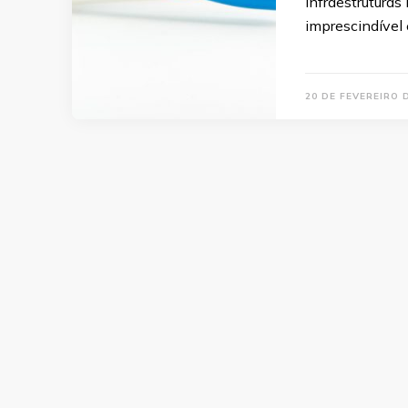
infraestruturas 
imprescindível 
20 DE FEVEREIRO 