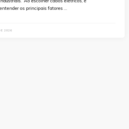
industriais. Ao escolher cabos elétricos, é
entender os principais fatores …
DE 2026