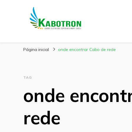
Kabotron
Blog – Kabotron
Página inicial
onde encontrar Cabo de rede
TAG
onde encont
rede