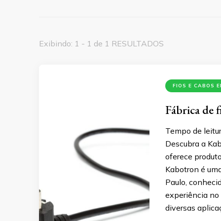
Exibindo: 1 - 1 de 1 RESULTADOS
FIOS E CABOS 
Fábrica de f
Tempo de leitur
Descubra a Kabo
oferece produto
Kabotron é uma 
Paulo, conheci
experiência no
diversas aplica