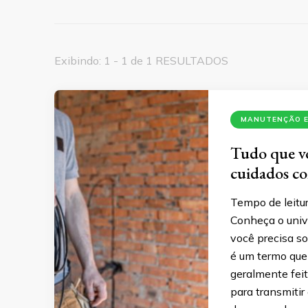
Exibindo: 1 - 1 de 1 RESULTADOS
MANUTENÇÃO E
Tudo que vo
cuidados c
Tempo de leitur
Conheça o univ
você precisa s
é um termo que 
geralmente feit
para transmitir