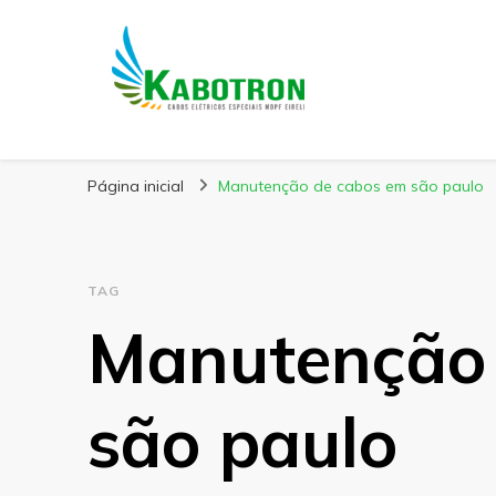
Kabotron
Blog – Kabotron
Página inicial
Manutenção de cabos em são paulo
TAG
Manutenção 
são paulo