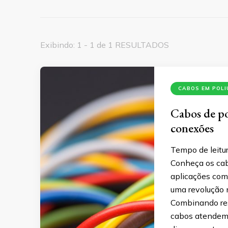
Exibindo: 1 - 1 de 1 RESULTADOS
CABOS EM POL
Cabos de po
conexões
Tempo de leitur
Conheça os cabo
aplicações com
uma revolução 
Combinando resi
cabos atendem 