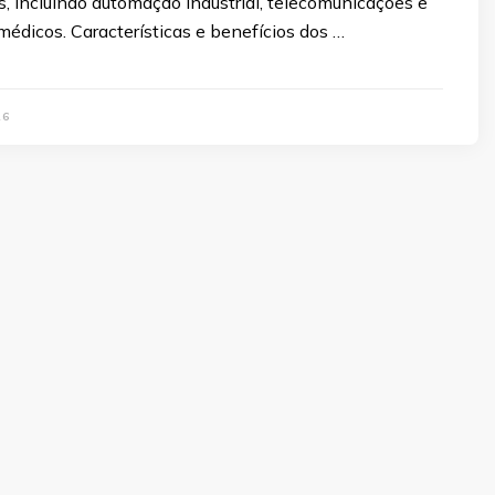
s, incluindo automação industrial, telecomunicações e
édicos. Características e benefícios dos …
26