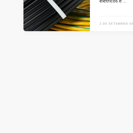
elétricos é …
2 DE SETEMBRO D