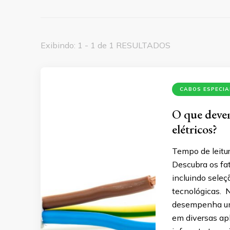
Exibindo: 1 - 1 de 1 RESULTADOS
CABOS ESPECIA
O que devem
elétricos?
Tempo de leitur
Descubra os fat
incluindo seleç
tecnológicas. N
desempenha um 
em diversas apl