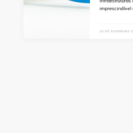
infraestruturas 
imprescindível 
20 DE FEVEREIRO 