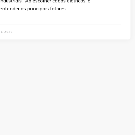
industriais. Ao escolher cabos elétricos, é
entender os principais fatores …
DE 2026