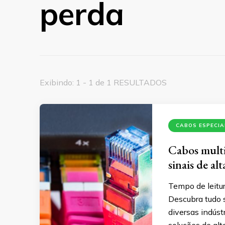
perda
Exibindo: 1 - 1 de 1 RESULTADOS
CABOS ESPECIA
Cabos multic
sinais de al
Tempo de leitur
Descubra tudo 
diversas indúst
soluções de al