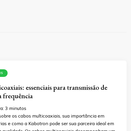
IS
oaxiais: essenciais para transmissão de
ta frequência
a:
3
minutos
sobre os cabos multicoaxiais, sua importância em
rias e como a Kabotron pode ser sua parceira ideal em
ta qualidade. Os cabos multicoaxiais desempenham um