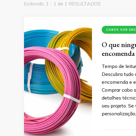
Exibindo: 1 - 1 de 1 RESULTADOS
CABOS SOB EN
O que ningu
encomenda
Tempo de leitur
Descubra tudo 
encomenda e ev
Comprar cabo 
detalhes técni
seu projeto. Se
personalização