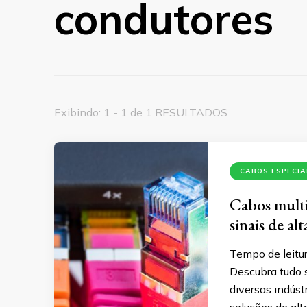
condutores
Exibindo: 1 - 1 de 1 RESULTADOS
CABOS ESPECIA
Cabos multic
sinais de al
Tempo de leitur
Descubra tudo 
diversas indúst
soluções de al