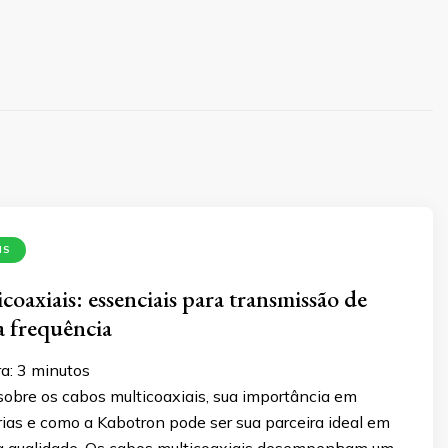
IS
oaxiais: essenciais para transmissão de
ta frequência
a:
3
minutos
sobre os cabos multicoaxiais, sua importância em
rias e como a Kabotron pode ser sua parceira ideal em
ta qualidade. Os cabos multicoaxiais desempenham um