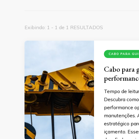
Exibindo: 1 - 1 de 1 RESULTADOS
CABO PARA GU
Cabo para g
performanc
Tempo de leitur
Descubra como 
performance ope
manutenções. A
estratégico par
içamento. Esse