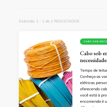
Exibindo: 1 - 1 de 1 RESULTADOS
CABO SOB ENC
Cabo sob en
necessidad
Tempo de leitur
Conheça as va
elétricas pers
oferecendo cab
você está à pro
encomenda é um