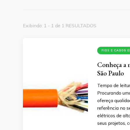
Exibindo: 1 - 1 de 1 RESULTADOS
FIOS E CABOS 
Conheça a me
São Paulo
Tempo de leitur
Procurando uma 
ofereça qualida
referência no s
elétricos de al
seus projetos, 