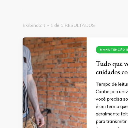
Exibindo: 1 - 1 de 1 RESULTADOS
MANUTENÇÃO E
Tudo que vo
cuidados c
Tempo de leitur
Conheça o univ
você precisa s
é um termo que 
geralmente feit
para transmitir