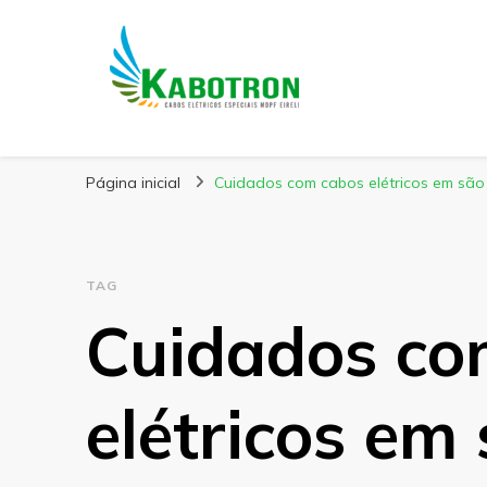
Kabotron
Blog – Kabotron
Página inicial
Cuidados com cabos elétricos em são
TAG
Cuidados co
elétricos em