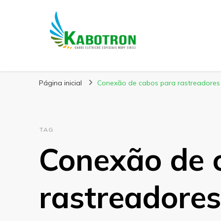
Kabotron
Blog – Kabotron
Página inicial
Conexão de cabos para rastreadores
TAG
Conexão de 
rastreadores