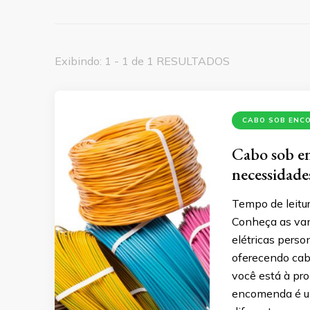
Exibindo: 1 - 1 de 1 RESULTADOS
CABO SOB ENC
Cabo sob en
necessidad
Tempo de leitur
Conheça as va
elétricas pers
oferecendo cab
você está à pro
encomenda é um