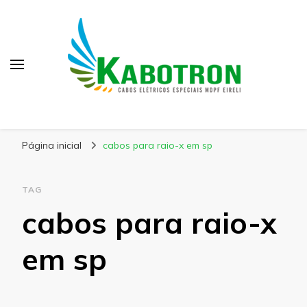
Kabotron
Blog – Kabotron
Página inicial
cabos para raio-x em sp
TAG
cabos para raio-x
em sp