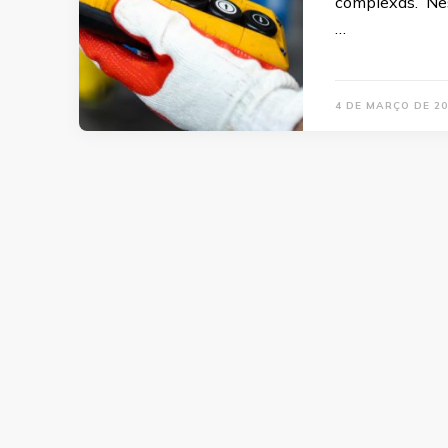
complexas. Nes
…
4 DE MARÇO DE 20