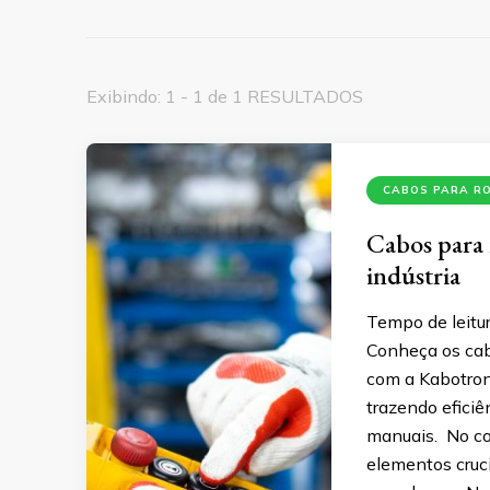
Exibindo: 1 - 1 de 1 RESULTADOS
CABOS PARA R
Cabos para 
indústria
Tempo de leitur
Conheça os cab
com a Kabotron!
trazendo efici
manuais. No co
elementos cruc