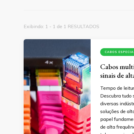
Exibindo: 1 - 1 de 1 RESULTADOS
CABOS ESPECIA
Cabos multic
sinais de al
Tempo de leitur
Descubra tudo 
diversas indúst
soluções de al
papel fundamen
de alta frequê