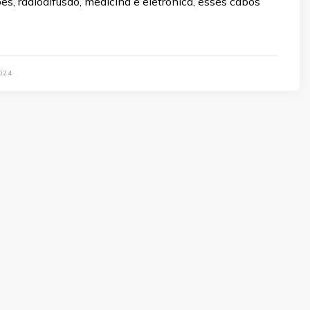
s, radiodifusão, medicina e eletrônica, esses cabos
024