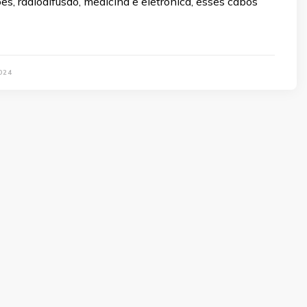
s, radiodifusão, medicina e eletrônica, esses cabos
024