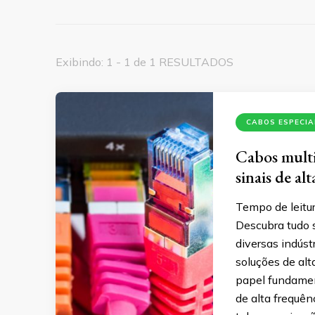
Exibindo: 1 - 1 de 1 RESULTADOS
CABOS ESPECIA
Cabos multic
sinais de al
Tempo de leitur
Descubra tudo 
diversas indúst
soluções de al
papel fundamen
de alta frequê