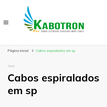
Kabotron
Blog – Kabotron
Página inicial
Cabos espiralados em sp
TAG
Cabos espiralados
em sp