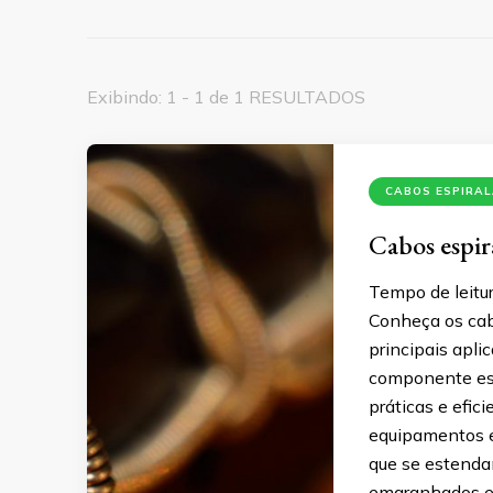
Exibindo: 1 - 1 de 1 RESULTADOS
CABOS ESPIRA
Cabos espira
Tempo de leitur
Conheça os cab
principais apl
componente ess
práticas e efic
equipamentos el
que se estenda
emaranhados e