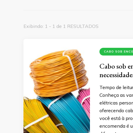
Exibindo: 1 - 1 de 1 RESULTADOS
CABO SOB ENC
Cabo sob en
necessidad
Tempo de leitur
Conheça as va
elétricas pers
oferecendo cab
você está à pro
encomenda é um