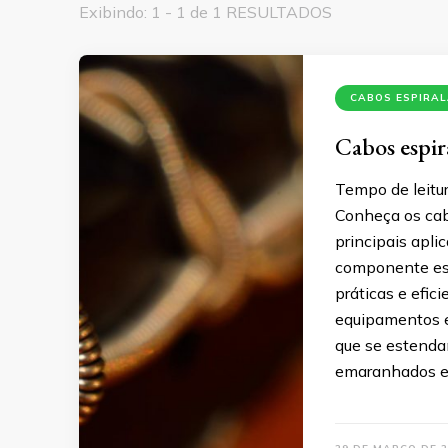
Exibindo: 1 - 1 de 1 RESULTADOS
CABOS ESPIRA
Cabos espira
Tempo de leitur
Conheça os cab
principais apl
componente ess
práticas e efic
equipamentos el
que se estenda
emaranhados e