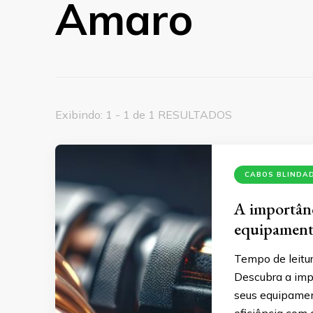
Amaro
Exibindo: 1 - 1 de 1 RESULTADOS
CABOS BLINDA
A importânc
equipament
Tempo de leitur
Descubra a imp
seus equipament
eficiência com