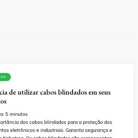
DOS
ia de utilizar cabos blindados em seus
os
a:
5
minutos
ortância dos cabos blindados para a proteção dos
os eletrônicos e industriais. Garanta segurança e
 a Kabotron. Os cabos blindados são componentes