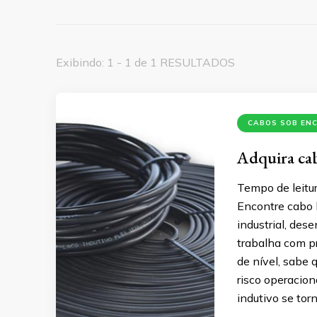
Exibindo: 1 - 1 de 1 RESULTADOS
CABOS SOB EN
Adquira ca
Tempo de leitur
Encontre cabo 
industrial, de
trabalha com p
de nível, sabe 
risco operacion
indutivo se tor