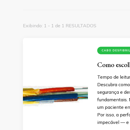
Exibindo: 1 - 1 de 1 RESULTADOS
CABO DESFIBRI
Como escolh
Tempo de leitur
Descubra como e
segurança e de
fundamentais. N
um paciente ent
Por isso, a pe
impecável — e o