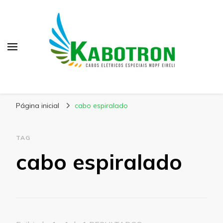
Kabotron
Blog – Kabotron
Página inicial
cabo espiralado
TAG
cabo espiralado