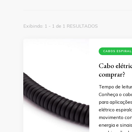
Exibindo: 1 - 1 de 1 RESULTADOS
CABOS ESPIRA
Cabo elétri
comprar?
Tempo de leitur
Conheça o cabo 
para aplicações
elétrico espir
movimento cons
energia e sinai