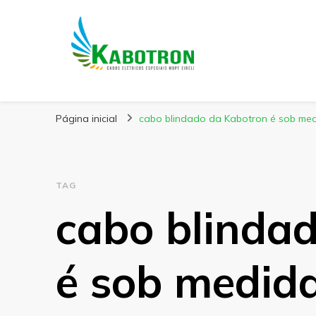
Kabotron
Blog – Kabotron
Página inicial
cabo blindado da Kabotron é sob me
TAG
cabo blinda
é sob medid